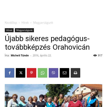
Kezdőlap
Hírek
Magyarságunk
Hírek
Magyarságunk
Újabb sikeres pedagógus-
továbbképzés Orahovicán
Írta:
Micheli Tünde
-
2016, április 22.
917