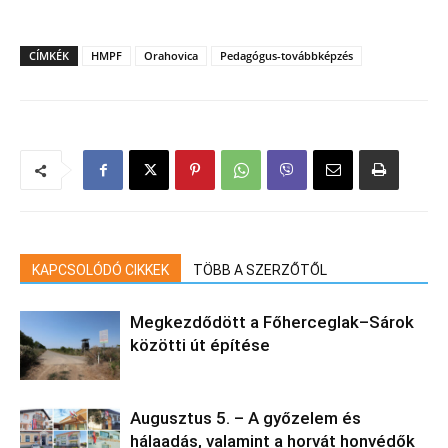
CÍMKÉK
HMPF
Orahovica
Pedagógus-továbbképzés
KAPCSOLÓDÓ CIKKEK
TÖBB A SZERZŐTŐL
Megkezdődött a Főherceglak–Sárok
közötti út építése
Augusztus 5. – A győzelem és
hálaadás, valamint a horvát honvédők