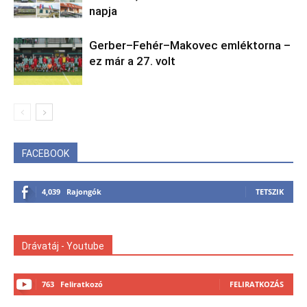
napja
Gerber–Fehér–Makovec emléktorna –
ez már a 27. volt
FACEBOOK
4,039
Rajongók
TETSZIK
Drávatáj - Youtube
763
Feliratkozó
FELIRATKOZÁS