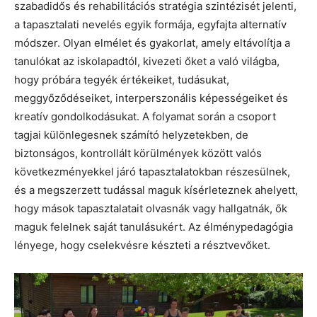
szabadidős és rehabilitációs stratégia szintézisét jelenti,
a tapasztalati nevelés egyik formája, egyfajta alternatív
módszer. Olyan elmélet és gyakorlat, amely eltávolítja a
tanulókat az iskolapadtól, kivezeti őket a való világba,
hogy próbára tegyék értékeiket, tudásukat,
meggyőződéseiket, interperszonális képességeiket és
kreatív gondolkodásukat. A folyamat során a csoport
tagjai különlegesnek számító helyzetekben, de
biztonságos, kontrollált körülmények között valós
következményekkel járó tapasztalatokban részesülnek,
és a megszerzett tudással maguk kísérleteznek ahelyett,
hogy mások tapasztalatait olvasnák vagy hallgatnák, ők
maguk felelnek saját tanulásukért. Az élménypedagógia
lényege, hogy cselekvésre készteti a résztvevőket.