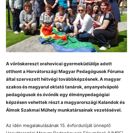
A vöröskereszt orahovicai gyermeküdülője adott
otthont a Horvátországi Magyar Pedagógusok Fóruma
által szervezett hétvégi továbbképzésnek. A magyar
szakos és magyarul oktató tanárok, anyanyelvápoló
pedagógusok és óvónők egy élménypedagógiai
képzésen vehettek részt a magyarországi Kalandok és
Álmok Szakmai Műhely munkatársainak vezetésével.
Az idén megalakulásának 15. évfordulóját ünneplő