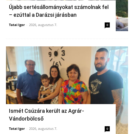
Újabb sertésállományokat számolnak fel
– ezúttal a Darázsi járásban
Tatai Igor
-
2026, augusztus 7.
0
Ismét Csúzára került az Agrár-
Vándorbölcső
Tatai Igor
-
2026, augusztus 7.
0