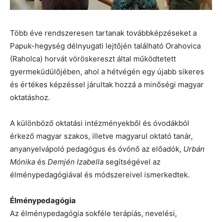
Több éve rendszeresen tartanak továbbképzéseket a
Papuk-hegység délnyugati lejtőjén található Orahovica
(Raholca) horvát vöröskereszt által működtetett
gyermeküdülőjében, ahol a hétvégén egy újabb sikeres
és értékes képzéssel járultak hozzá a minőségi magyar
oktatáshoz.
A különböző oktatási intézményekből és óvodákból
érkező magyar szakos, illetve magyarul oktató tanár,
anyanyelvápoló pedagógus és óvónő az előadók,
Urbán
Mónika
és
Demjén Izabella
segítségével az
élménypedagógiával és módszereivel ismerkedtek.
Élménypedagógia
Az élménypedagógia sokféle terápiás, nevelési,