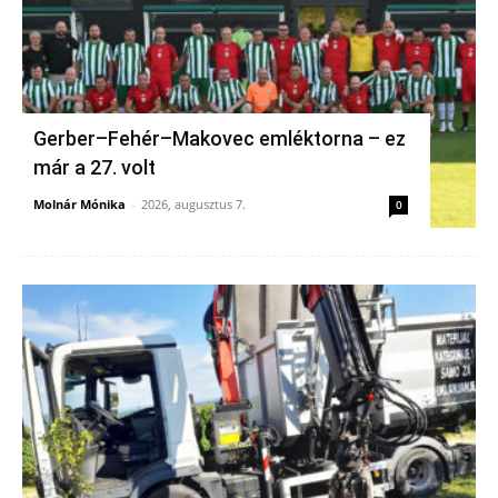
Gerber–Fehér–Makovec emléktorna – ez
már a 27. volt
Molnár Mónika
-
2026, augusztus 7.
0