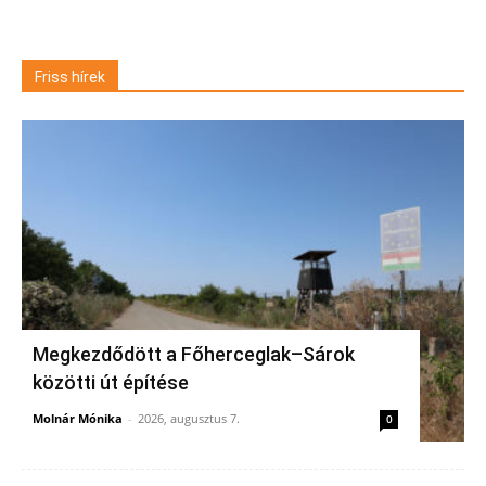
Friss hírek
Megkezdődött a Főherceglak–Sárok
közötti út építése
Molnár Mónika
-
2026, augusztus 7.
0